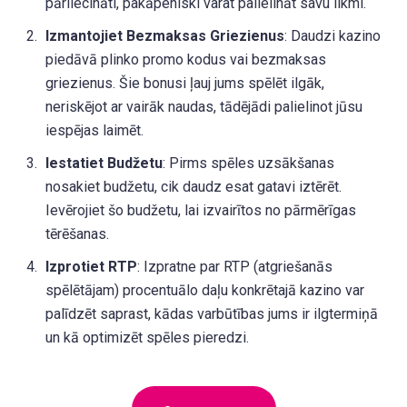
pārliecināti, pakāpeniski varat palielināt savu likmi.
Izmantojiet Bezmaksas Griezienus
: Daudzi kazino
piedāvā
plinko promo kodus
vai bezmaksas
griezienus. Šie bonusi ļauj jums spēlēt ilgāk,
neriskējot ar vairāk naudas, tādējādi palielinot jūsu
iespējas laimēt.
Iestatiet Budžetu
: Pirms spēles uzsākšanas
nosakiet budžetu, cik daudz esat gatavi iztērēt.
Ievērojiet šo budžetu, lai izvairītos no pārmērīgas
tērēšanas.
Izprotiet RTP
: Izpratne par RTP (atgriešanās
spēlētājam) procentuālo daļu konkrētajā kazino var
palīdzēt saprast, kādas varbūtības jums ir ilgtermiņā
un kā optimizēt spēles pieredzi.