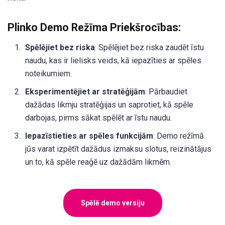
Plinko Demo Režīma Priekšrocības:
Spēlējiet bez riska
: Spēlējiet bez riska zaudēt īstu
naudu, kas ir lielisks veids, kā iepazīties ar spēles
noteikumiem.
Eksperimentējiet ar stratēģijām
: Pārbaudiet
dažādas likmju stratēģijas un saprotiet, kā spēle
darbojas, pirms sākat spēlēt ar īstu naudu.
Iepazīstieties ar spēles funkcijām
: Demo režīmā
jūs varat izpētīt dažādus izmaksu slotus, reizinātājus
un to, kā spēle reaģē uz dažādām likmēm.
Spēlē demo versiju