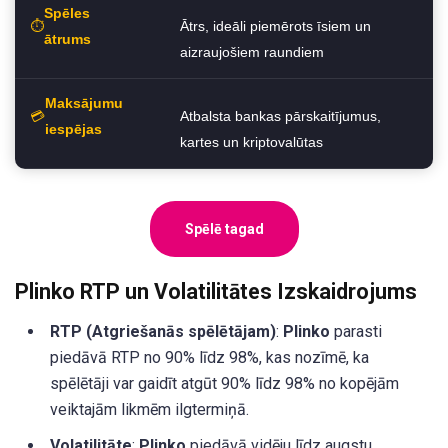
Spēles
⏱️
Ātrs, ideāli piemērots īsiem un
ātrums
aizraujošiem raundiem
Maksājumu
💳
Atbalsta bankas pārskaitījumus,
iespējas
kartes un kriptovalūtas
Spēlē tagad
Plinko RTP un Volatilitātes Izskaidrojums
RTP (Atgriešanās spēlētājam)
:
Plinko
parasti
piedāvā RTP no 90% līdz 98%, kas nozīmē, ka
spēlētāji var gaidīt atgūt 90% līdz 98% no kopējām
veiktajām likmēm ilgtermiņā.
Volatilitāte
:
Plinko
piedāvā vidēju līdz augstu