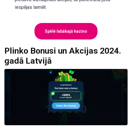
iespējas laimēt.
Spēlē labākajā kazino
Plinko Bonusi un Akcijas 2024.
gadā Latvijā