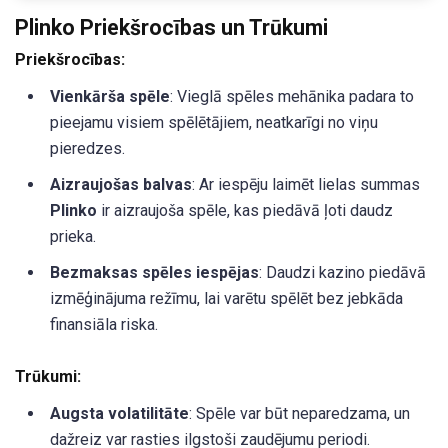
Plinko Priekšrocības un Trūkumi
Priekšrocības:
Vienkārša spēle
: Vieglā spēles mehānika padara to
pieejamu visiem spēlētājiem, neatkarīgi no viņu
pieredzes.
Aizraujošas balvas
: Ar iespēju laimēt lielas summas
Plinko
ir aizraujoša spēle, kas piedāvā ļoti daudz
prieka.
Bezmaksas spēles iespējas
: Daudzi kazino piedāvā
izmēģinājuma režīmu, lai varētu spēlēt bez jebkāda
finansiāla riska.
Trūkumi:
Augsta volatilitāte
: Spēle var būt neparedzama, un
dažreiz var rasties ilgstoši zaudējumu periodi.