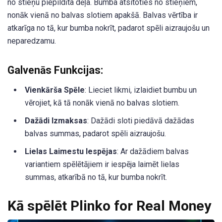
no stieņu piepildīta dēļa. Bumba atsitoties no stieņiem,
nonāk vienā no balvas slotiem apakšā. Balvas vērtība ir
atkarīga no tā, kur bumba nokrīt, padarot spēli aizraujošu un
neparedzamu.
Galvenās Funkcijas:
Vienkārša Spēle
: Lieciet likmi, izlaidiet bumbu un
vērojiet, kā tā nonāk vienā no balvas slotiem.
Dažādi Izmaksas
: Dažādi sloti piedāvā dažādas
balvas summas, padarot spēli aizraujošu.
Lielas Laimestu Iespējas
: Ar dažādiem balvas
variantiem spēlētājiem ir iespēja laimēt lielas
summas, atkarībā no tā, kur bumba nokrīt.
Kā spēlēt Plinko for Real Money