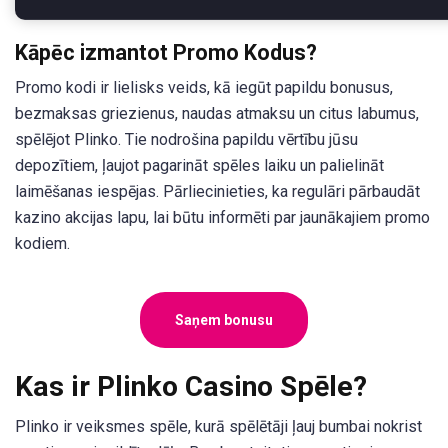
Kāpēc izmantot Promo Kodus?
Promo kodi ir lielisks veids, kā iegūt papildu bonusus,
bezmaksas griezienus, naudas atmaksu un citus labumus,
spēlējot
Plinko
. Tie nodrošina papildu vērtību jūsu
depozītiem, ļaujot pagarināt spēles laiku un palielināt
laimēšanas iespējas. Pārliecinieties, ka regulāri pārbaudāt
kazino akcijas lapu, lai būtu informēti par jaunākajiem
promo
kodiem.
Saņem bonusu
Kas ir Plinko Casino Spēle?
Plinko
ir veiksmes spēle, kurā spēlētāji ļauj bumbai nokrist