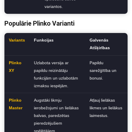
variantos.
Populārie Plinko Varianti
Variants
Funkcijas
Galvenās
Atšķirības
Plinko
Uzlabota versija ar
Papildu
XY
papildu reizinātāju
sarežģītība un
funkcijām un uzlabotām
bonusi.
izmaksu iespējām.
Plinko
Augstāki likmju
Atļauj lielākas
Master
ierobežojumi un lielākas
likmes un lielākus
balvas, paredzētas
laimestus.
pieredzējušiem
spēlētājiem.