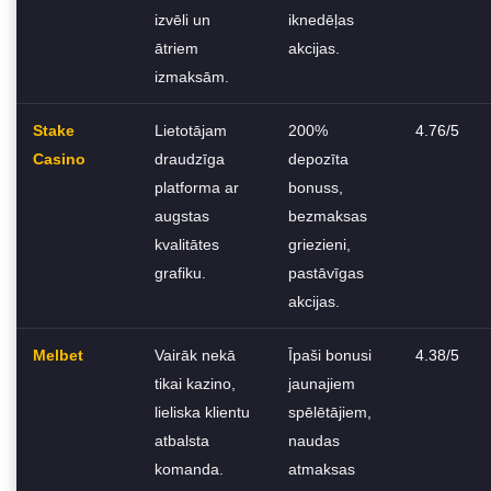
izvēli un
iknedēļas
ātriem
akcijas.
izmaksām.
Stake
Lietotājam
200%
4.76/5
Casino
draudzīga
depozīta
platforma ar
bonuss,
augstas
bezmaksas
kvalitātes
griezieni,
grafiku.
pastāvīgas
akcijas.
Melbet
Vairāk nekā
Īpaši bonusi
4.38/5
tikai kazino,
jaunajiem
lieliska klientu
spēlētājiem,
atbalsta
naudas
komanda.
atmaksas