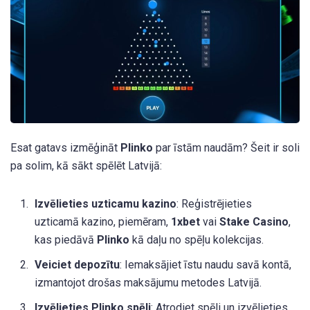
Esat gatavs izmēģināt
Plinko
par īstām naudām? Šeit ir soli
pa solim, kā sākt spēlēt Latvijā:
Izvēlieties uzticamu kazino
: Reģistrējieties
uzticamā kazino, piemēram,
1xbet
vai
Stake Casino
,
kas piedāvā
Plinko
kā daļu no spēļu kolekcijas.
Veiciet depozītu
: Iemaksājiet īstu naudu savā kontā,
izmantojot drošas maksājumu metodes Latvijā.
Izvēlieties Plinko spēli
: Atrodiet spēli un izvēlieties