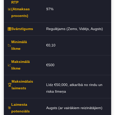
RTP
📊
(Atmaksas
97%
procents)
🎛️
Svārstīgums
Regulējams (Zems, Vidējs, Augsts)
Minimālā
📉
€0,10
likme
Maksimālā
📈
€500
likme
Maksimālais
🏆
Līdz €50,000, atkarībā no rindu un
laimests
riska līmeņa
Laimesta
🎯
Augsts (ar vairākiem reizinātājiem)
potenciāls