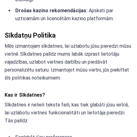
Drošas kazino rekomendācijas:
Apskati par
uzticamām un licencētām kazino platformām.
Sīkdatņu Politika
Mēs izmantojam sīkdatnes, lai uzlabotu jūsu pieredzi mūsu
vietnē. Sīkdatnes palīdz mums labāk izprast lietotāju
vajadzības, uzlabot vietnes darbību un piedāvāt
personalizētu saturu. Izmantojot mūsu vietni, jūs piekrītat
šīs politikas noteikumiem.
Kas ir Sīkdatnes?
Sīkdatnes ir nelieli teksta faili, kas tiek glabāti jūsu ierīcē,
lai uzlabotu vietnes funkcionalitāti un lietotāja pieredzi.
Tās palīdz: